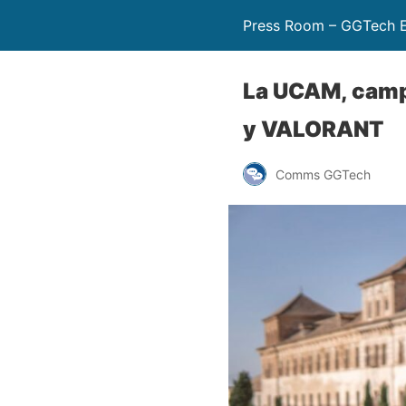
Press Room – GGTech E
La UCAM, camp
y VALORANT
Comms GGTech