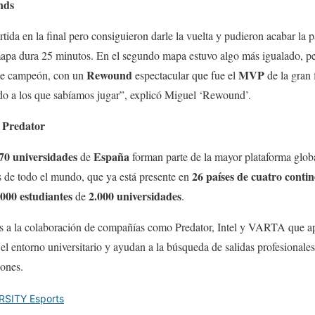
nds
tida en la final pero consiguieron darle la vuelta y pudieron acabar la 
mapa dura 25 minutos. En el segundo mapa estuvo algo más igualado, p
Rewound
MVP
rse campeón, con un
espectacular que fue el
de la gran
do a los que sabíamos jugar”, explicó Miguel ‘Rewound’.
Predator
70 universidades
España
de
forman parte de la mayor plataforma glob
26 países de cuatro contin
s de todo el mundo, que ya está presente en
000 estudiantes
2.000 universidades
de
.
as a la colaboración de compañías como Predator, Intel y VARTA que ap
el entorno universitario y ayudan a la búsqueda de salidas profesionales
iones.
RSITY Esports