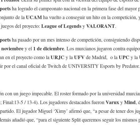
ports
ha logrado el campeonato nacional en la primera fase del mayor p
UCAM
conjunto de la
ha vuelto a conseguir un hito en la competición, 
League of Legends
VALORANT
 juegos del proyecto:
y
.
orts
ha pasado por un mes intenso de competición, consiguiendo disp
e noviembre
1 de diciembre
y el
. Los murcianos jugaron contra equipo
URJC
UFV
UPC
an en el proyecto como la
y la
de Madrid, o la
y la
guir por el canal oficial de Twitch de UNIVERSITY Esports by Predator.
 con un juego impecable. El roster formado por la universidad murcian
Varux
Mind
6; Final:13-5 / 13-4). Los jugadores destacados fueron
y
, 
 partido. El jugador Miguel ‘Ximy’ afirmó que, “a pesar de tener dos ju
emás añadió que, “para el siguiente Split queremos seguir los mismos 