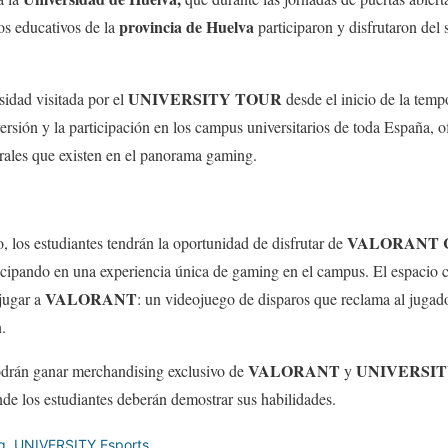
provincia de Huelva
os educativos de la
participaron y disfrutaron d
UNIVERSITY TOUR
idad visitada por el
desde el inicio de la temp
versión y la participación en los campus universitarios de toda España, 
rales que existen en el panorama gaming.
VALORANT C
 los estudiantes tendrán la oportunidad de disfrutar de
cipando en una experiencia única de gaming en el campus. El espacio co
VALORANT
jugar a
: un videojuego de disparos que reclama al jugado
.
VALORANT
UNIVERSITY
odrán ganar merchandising exclusivo de
y
onde los estudiantes deberán demostrar sus habilidades.
g
,
UNIVERSITY Esports