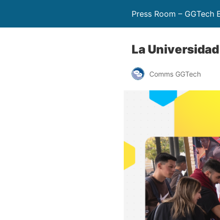
Press Room – GGTech E
La Universidad
Comms GGTech