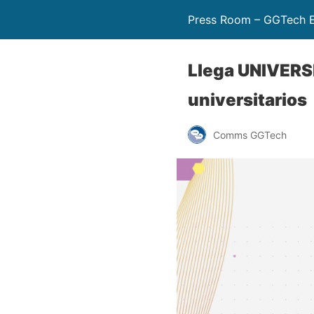
Press Room – GGTech E
Llega UNIVERSI
universitarios
Comms GGTech