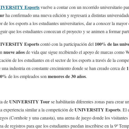
IVERSITY Esports
vuelve a contar con un recorrido universitario par
ur
ha confirmado una nueva edición y regresará a distintas universidades
tor de los esports a los estudiantes universitarios, dar a conocer la mayo
eguir que los estudiantes conozcan el proyecto y se animen a formar part
IVERSITY Esports
100% de las unive
contó con la participación del
nueve años
on
de vida que sigue recibiendo el apoyo de marcas co
ación de los estudiantes en el sector de los esports a través de la compe
1
 una industria en constante crecimiento donde se han creado cerca de
40%
menores de 30 años
de los empleados son
.
UNIVERSITY Tour
ta de
se habilitarán diferentes zonas para crear 
UNIVERSITY Esports
na experiencia similar a la competición de
. El
egos (Cornhole y una canasta), una arena de juego donde los visitantes 
a de registros para que los estudiantes puedan inscribirse en la 9ª Tem