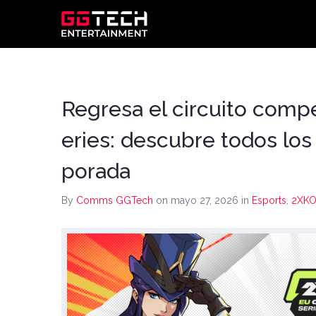
Regresa el circuito com
eries: descubre todos lo
porada
By
Comms GGTech
on mayo 27, 2026
in
Esports
,
2XKO