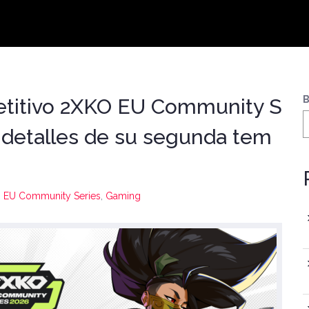
B
petitivo 2XKO EU Community S
s detalles de su segunda tem
 EU Community Series
,
Gaming