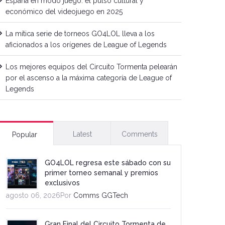
España en modo juego: el pulso cultural y
económico del videojuego en 2025
La mítica serie de torneos GO4LOL lleva a los
aficionados a los orígenes de League of Legends
Los mejores equipos del Circuito Tormenta pelearán
por el ascenso a la máxima categoría de League of
Legends
Latest
Comments
Popular
GO4LOL regresa este sábado con su
primer torneo semanal y premios
exclusivos
agosto 06, 2026Por
Comms GGTech
Gran Final del Circuito Tormenta de