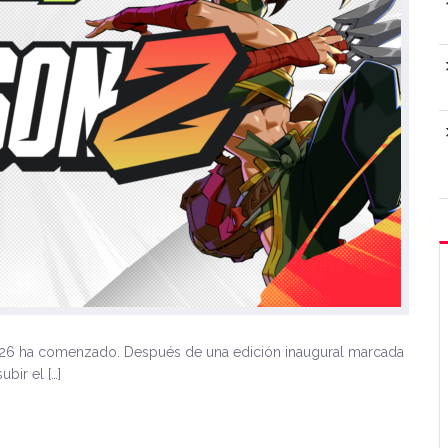
6 ha comenzado. Después de una edición inaugural marcada
bir el […]