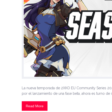
La nueva temporada de 2XKO EU Community Series 202
por el lanzamiento de una fase beta, ahora es turno de su
Read More