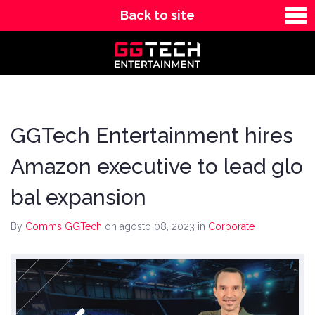
Back to site
News
Contact
GGTech Entertainment hires
Amazon executive to lead glo
bal expansion
By
Comms GGTech
on agosto 08, 2023
in
Corporate