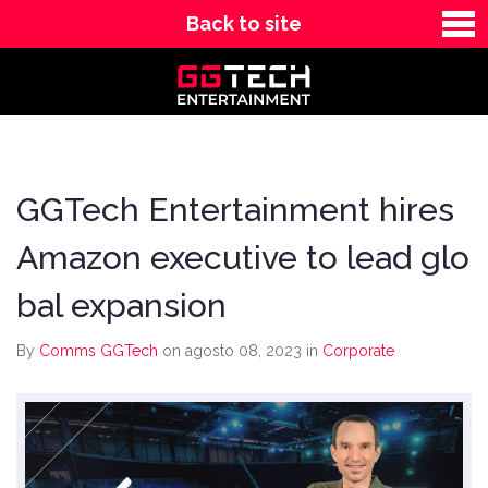
Back to site
News
Contact
GGTech Entertainment hires
Amazon executive to lead glo
bal expansion
By
Comms GGTech
on agosto 08, 2023
in
Corporate