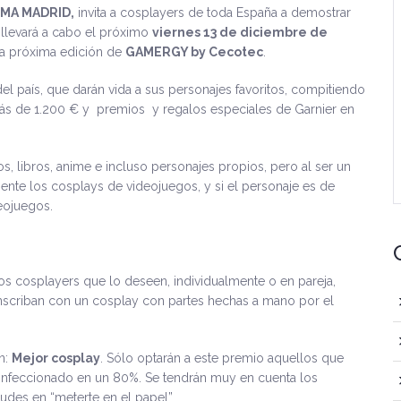
EMA MADRID,
invita a cosplayers de toda España a demostrar
 llevará a cabo el próximo
viernes 13 de diciembre de
 la próxima edición de
GAMERGY by Cecotec
.
el país, que darán vida a sus personajes favoritos, compitiendo
 más de 1.200 € y premios y regalos especiales de Garnier en
, libros, anime e incluso personajes propios, pero al ser un
ente los cosplays de videojuegos, y si el personaje es de
eojuegos.
los cosplayers que lo deseen, individualmente o en pareja,
nscriban con un cosplay con partes hechas a mano por el
n:
Mejor cosplay
. Sólo optarán a este premio aquellos que
confeccionado en un 80%. Se tendrán muy en cuenta los
dudes en “meterte en el papel”.