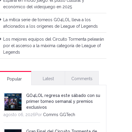
España en modo juego: el pulso cultural y
económico del videojuego en 2025
La mítica serie de torneos GO4LOL lleva a los
aficionados a los orígenes de League of Legends
Los mejores equipos del Circuito Tormenta pelearán
por el ascenso a la máxima categoría de League of
Legends
Latest
Comments
Popular
GO4LOL regresa este sábado con su
primer torneo semanal y premios
exclusivos
agosto 06, 2026Por
Comms GGTech
Gran Final del Circuito Tormenta de