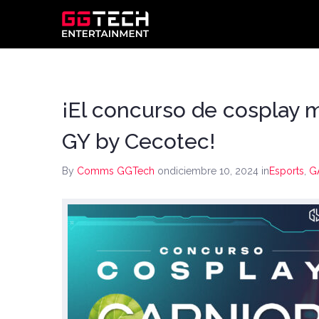
¡El concurso de cosplay
GY by Cecotec!
By
Comms GGTech
ondiciembre 10, 2024
in
Esports
,
G