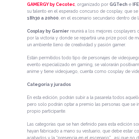
GAMERGY by Cecotec
, organizado por
GGTech
e
IF
su talento en el esperado concurso de cosplay, que se
18h30 a 20h00
, en el escenario secundario dentro de
Cosplay by Garnier
reunirá a los mejores cosplayers d
por la victoria y donde se repartirá una prize pool de
un ambiente lleno de creatividad y pasión gamer.
Están permitidos todo tipo de personajes de videojuegos
evento especializado en gaming, se valorarán positivam
anime y tiene videojuego, cuenta como cosplay de vid
Categoría y jurados
En esta edición, podrán subir a la pasarela todos aquel
pero solo podrán optar a premio las personas que se i
propio participante.
Las categorías que se han definido para esta edición so
hayan fabricado a mano su vestuario, que debe estar 
acabados y la “presencia en el escenario” , así que no 