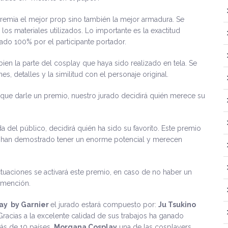
 premia el mejor prop sino también la mejor armadura. Se
os materiales utilizados. Lo importante es la exactitud
cado 100% por el participante portador.
ien la parte del cosplay que haya sido realizado en tela. Se
es, detalles y la similitud con el personaje original.
que darle un premio, nuestro jurado decidirá quién merece su
a del público, decidirá quién ha sido su favorito. Este premio
e han demostrado tener un enorme potencial y merecen
tuaciones se activará este premio, en caso de no haber un
a mención.
ay by Garnier
el jurado estará compuesto por:
Ju Tsukino
Gracias a la excelente calidad de sus trabajos ha ganado
ás de 10 países.
Morgana Cosplay
una de las cosplayers