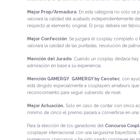
Mejor Prop/Armadura
. En esta categoría no solo se
valorará la calidad del acabado independientemente de l
respecto al elemento original. El prop deberá ser fabri
Mejor Confección
. Se juzgará el cosplay completo o b
valorará la calidad de las puntadas, resolución de patron
Mención del Jurado
. Cuando un cosplay destaca hay 
admiración en base a su experiencia.
Mención GAMERGY
.
GAMERGY by Cecotec
, con ayud
está dirigido especialmente a cosplayers amateurs qu
reconocimiento para seguir subiendo de nivel.
Mejor Actuación.
Solo en caso de contar con cinco ac
mínimo de cinco el premio pasará a convertirse en un
Para la elección de los ganadores del
Concurso Cospl
cosplayer internacional con una larguísima trayectoria. 
numerosos concursos y ha sido jurado cosplayer en m