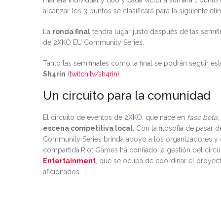
manera individual y dúo y cada victoria sumará 1 punto 
alcanzar los 3 puntos se clasificará para la siguiente elim
La
ronda final
tendrá lugar justo después de las semif
de 2XKO EU Community Series.
Tanto las semifinales como la final se podrán seguir es
Sh4rin
(
twitch.tv/sh4rin
).
Un circuito para la comunidad
El circuito de eventos de 2XKO, que nace en
fase beta
,
escena competitiva local
. Con la filosofía de pasar
Community Series brinda apoyo a los organizadores y c
compartida.Riot Games ha confiado la gestión del cir
Entertainment
, que se ocupa de coordinar el proyect
aficionados.