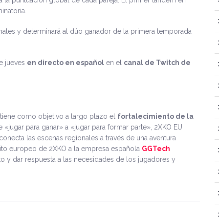
a la puntuación global de cada pareja. El primer tándem en
inatoria.
inales y determinará al dúo ganador de la primera temporada
te jueves
en directo en español
en el
canal de Twitch de
 tiene como objetivo a largo plazo el
fortalecimiento de la
 de «jugar para ganar» a «jugar para formar parte», 2XKO EU
onecta las escenas regionales a través de una aventura
cuito europeo de 2XKO a la empresa española
GGTech
o y dar respuesta a las necesidades de los jugadores y