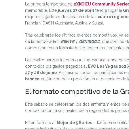
La primera temporada de
2XKO EU Community Serie
memorable. Este
jueves 23 de abril
tendrá lugar la
Gra
mejores jugadores de cada una de las
cuatro regione
Francia y DACH (Alemania, Austria y Suiza).
Tras celebrarse los últimos eventos competitivos, ya s
de la temporada 1.
REMYR
y
GENISGOD
, que son los d
competirán en un formato mixto con enfrentamientos ind
Las cuatro parejas tendrán que superar una ronda de sem
con todos los gastos pagados al
EVO Las Vegas 2026
27 y 28 de junio
. Así mismo, todos los participantes e
bronce
en función de su posición en el desenlace de l
El formato competitivo de la Gr
Este sábado se celebrarán los dos enfrentamientos de
competirá contra sus rivales de la región de los países
En un formato al
Mejor de 5 Series
—tanto en semifinal