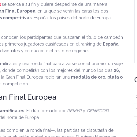
s
se acerca a su fin y quiere despedirse de una manera
n Final Europea
, en la que se verán las caras los dos
s competitivas
: España, los países del norte de Europa,
e conocen los participantes que buscarán el título de campeón
os primeros jugadores clasificados en el ranking de
España
,
ividuales y en dúo ante el resto de regiones.
ifinales y una ronda final para alzarse con el premio: un viaje
, donde competirán con los mejores del mundo los días
26,
n la Gran Final Europea recibirán una
medalla de oro, plata o
a competición.
an Final Europea
semifinales
. El dúo formado por
REMYR
y
GENISGOD
 del norte de Europa.
es como en la ronda final—, las partidas se disputarán de