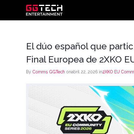
El dúo español que partic
Final Europea de 2XKO E
By
Comms GGTech
onabril 22, 2026
in
2XKO EU Commun