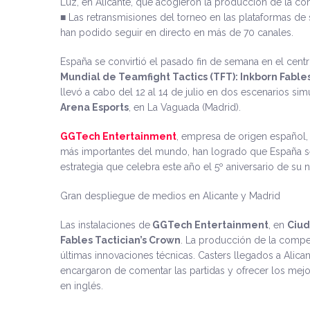
Luz, en Alicante, que acogieron la producción de la co
■ Las retransmisiones del torneo en las plataformas d
han podido seguir en directo en más de 70 canales.
España se convirtió el pasado fin de semana en el cent
Mundial de Teamfight Tactics (TFT): Inkborn Fable
llevó a cabo del 12 al 14 de julio en dos escenarios si
Arena Esports
, en La Vaguada (Madrid).
GGTech Entertainment
, empresa de origen español,
más importantes del mundo, han logrado que España se
estrategia que celebra este año el 5º aniversario de su 
Gran despliegue de medios en Alicante y Madrid
Las instalaciones de
GGTech Entertainment
, en
Ciud
Fables Tactician’s Crown
. La producción de la compet
últimas innovaciones técnicas. Casters llegados a Alic
encargaron de comentar las partidas y ofrecer los mejor
en inglés.