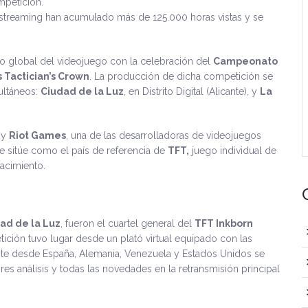
mpetición.
e streaming han acumulado más de 125.000 horas vistas y se
ro global del videojuego con la celebración del
Campeonato
s Tactician’s Crown
. La producción de dicha competición se
multáneos:
Ciudad de la Luz
, en Distrito Digital (Alicante), y
La
 y
Riot Games
, una de las desarrolladoras de videojuegos
 sitúe como el país de referencia de
TFT,
juego individual de
nacimiento.
ad de la Luz
, fueron el cuartel general del
TFT Inkborn
ición tuvo lugar desde un plató virtual equipado con las
ante desde España, Alemania, Venezuela y Estados Unidos se
es análisis y todas las novedades en la retransmisión principal