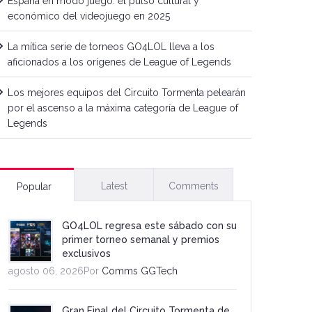
España en modo juego: el pulso cultural y
económico del videojuego en 2025
La mítica serie de torneos GO4LOL lleva a los
aficionados a los orígenes de League of Legends
Los mejores equipos del Circuito Tormenta pelearán
por el ascenso a la máxima categoría de League of
Legends
Latest
Comments
Popular
GO4LOL regresa este sábado con su
primer torneo semanal y premios
exclusivos
agosto 06, 2026Por
Comms GGTech
Gran Final del Circuito Tormenta de