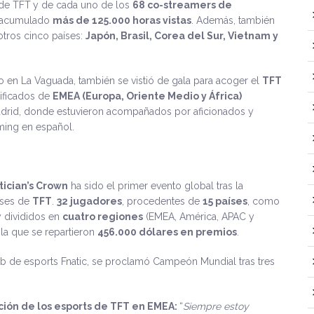
de TFT
y de cada uno de los
68 co-streamers de
n acumulado
más de 125.000 horas vistas
. Además, también
otros cinco países:
Japón, Brasil, Corea del Sur, Vietnam y
 en La Vaguada, también se vistió de gala para acoger el
TFT
sificados de
EMEA (Europa, Oriente Medio y África)
adrid, donde estuvieron acompañados por aficionados y
ming en español.
ician’s Crown
ha sido el primer evento global tras la
aíses de
TFT
.
32 jugadores
, procedentes de
15 países
, como
 divididos en
cuatro regiones
(EMEA, América, APAC y
n la que se repartieron
456.000 dólares en premios
.
lub de esports Fnatic, se proclamó Campeón Mundial tras tres
ción de los esports de TFT en EMEA:
“
Siempre estoy