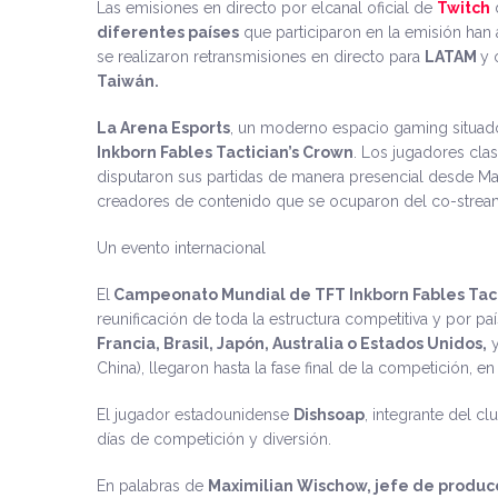
Las emisiones en directo por elcanal oficial de
Twitch
diferentes países
que participaron en la emisión ha
se realizaron retransmisiones en directo para
LATAM
y 
Taiwán.
La Arena Esports
, un moderno espacio gaming situado
Inkborn Fables Tactician’s Crown
. Los jugadores cla
disputaron sus partidas de manera presencial desde M
creadores de contenido que se ocuparon del co-strea
Un evento internacional
El
Campeonato Mundial de TFT Inkborn Fables Tact
reunificación de toda la estructura competitiva y por p
Francia, Brasil, Japón, Australia o Estados Unidos,
y
China), llegaron hasta la fase final de la competición, e
El jugador estadounidense
Dishsoap
, integrante del c
días de competición y diversión.
En palabras de
Maximilian Wischow, jefe de produc